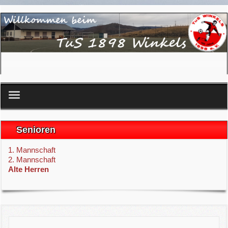
Startseite
Senioren
Verein
1. Mannschaft
2. Mannschaft
Senioren
Alte Herren
Spielplan
Anfahrt