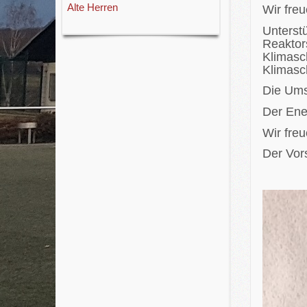
Alte Herren
Wir freu
Unters
Reakto
Klimasc
Klimasc
Die Umse
Der Ene
Wir fre
Der Vor